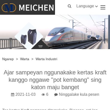
Language
Ngarep
>
Warta
>
Warta Industri
Ajar sampeyan nggunakake kertas kraft
kanggo nggawe "pot kembang" sing
katon maju banget
2021-11-03
6
Ninggalake kula pesen