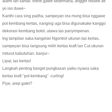
alami lan santai. Intine gawe sederhana, angger nduwe ati
yo iso duwe~
Kanthi cara sing padha, sampeyan ora mung bisa nggawe
pot kembang kertas, nanging uga bisa digunakake kanggo
dekorasi kembang botol, utawa tas panyimpenan.
Ing tampilan saka kangelan Ngontrol ukuran tas kertas,
sampeyan bisa langsung milih kertas kraft lan Cut ukuran
miturut kabutuhan. banjur--
Lipat, tas kertas!
Langkah penting banget pungkasan yaiku nyawa saka
kertas kraft "pot kembang" -curling!
Piye, arep gatel?