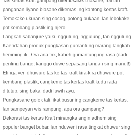
Tas kertas Kraft gampang ditemokake. Biasane, roti lan
panganan liyane biasane dikemas ing kantong kertas kraft.
Temokake ukuran sing cocog, potong bukaan, lan lebokake
pot kembang plastik ing njero.
Langkah sabanjure yaiku nggulung, nggulung, lan nggulung.
Kaendahan produk pungkasan gumantung marang langkah
hemming iki. Ora ana trik, kabeh gumantung ing rasa (dadi
penting banget kanggo duwe sepasang tangan sing manut!)
Elinga yen dhuwure tas kertas kraft kira-kira dhuwure pot
kembang plastik, cangkeme tas kertas kraft kudu rada
ditutup, sing bakal dadi luwih ayu.
Pungkasane golek tali, ikat busur ing cangkeme tas kertas,
lan sampeyan wis rampung, apa ora gampang?
Dekorasi tas kertas Kraft minangka angin adhem sing
populer banget bubar, lan nduweni rasa tingkat dhuwur sing