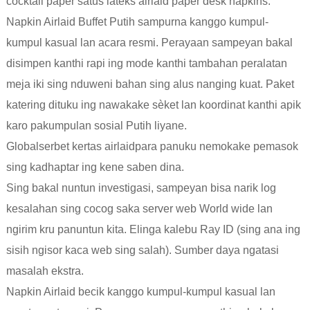
cocktail paper satus lateks airlaid paper desk napkins.
Napkin Airlaid Buffet Putih sampurna kanggo kumpul-
kumpul kasual lan acara resmi. Perayaan sampeyan bakal
disimpen kanthi rapi ing mode kanthi tambahan peralatan
meja iki sing nduweni bahan sing alus nanging kuat. Paket
katering dituku ing nawakake sèket lan koordinat kanthi apik
karo pakumpulan sosial Putih liyane.
Global
serbet kertas airlaid
para panuku nemokake pemasok
sing kadhaptar ing kene saben dina.
Sing bakal nuntun investigasi, sampeyan bisa narik log
kesalahan sing cocog saka server web World wide lan
ngirim kru panuntun kita. Elinga kalebu Ray ID (sing ana ing
sisih ngisor kaca web sing salah). Sumber daya ngatasi
masalah ekstra.
Napkin Airlaid becik kanggo kumpul-kumpul kasual lan