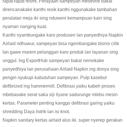
rapat-rapat resmi. Perayaan sampeyan mesthine bakal
direncanakake kanthi resik kanthi nggunakake tambahan
peralatan meja iki sing nduweni kemampuan kain sing
nyaman nanging kuat.
Kanthi nyambungake karo produsen lan panyedhiya Napkin
Airlaid ndhuwur, sampeyan bisa ngembangake bisnis cilik
lan gawe marem pelanggan karo produk lan layanan sing
unggul. Ing ExportHub sampeyan bakal nemokake
panyedhiya lan perusahaan Airlaid Napkin ing donya sing
pengin nyukupi kabutuhan sampeyan. Pulp kasebut
defibrized ing hammermill. Defibrasi yaiku kabeh proses
mbebasake serat saka siji liyane sadurunge mlebu mesin
kertas. Parameter penting kanggo defibrasi garing yaiku
shredding Daya listrik lan isi knot.
Napkin sanitary kertas airlaid alus iki. super nyerep gerakan